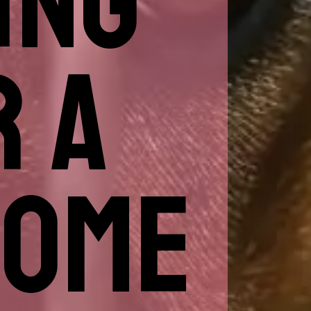
ING
R A
HOME