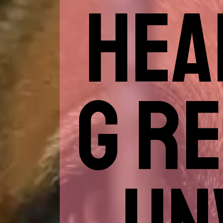
HEA
G R