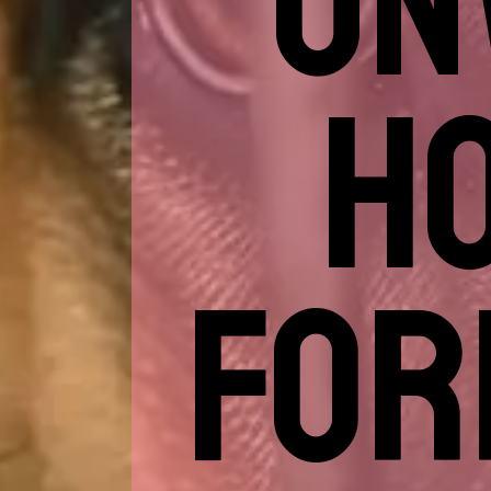
UN
HO
FOR