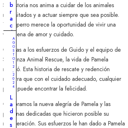
e
b
Su historia nos anima a cuidar de los animales
:
r
necesitados y a actuar siempre que sea posible.
e
a
l
Todo perro merece la oportunidad de vivir una
c
v
ó
vida llena de amor y cuidado.
i
m
A
a
G
o
O
j
Gracias a los esfuerzos de Guido y el equipo de
S
u
T
e
Speranza Animal Rescue, la vida de Pamela
n
O
e
1
P
2
mejoró. Esta historia de rescate y redención
m
,
i
2
o
muestra que con el cuidado adecuado, cualquier
0
t
c
2
b
4
perro puede encontrar la felicidad.
i
u
o
L
l
Celebramos la nueva alegría de Pamela y las
n
a
l
a
d
personas dedicadas que hicieron posible su
ú
l
e
n
recuperación. Sus esfuerzos le han dado a Pamela
d
s