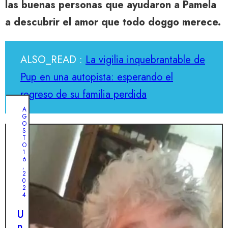
las buenas personas que ayudaron a Pamela
a descubrir el amor que todo doggo merece.
ALSO_READ :
La vigilia inquebrantable de
Pup en una autopista: esperando el
regreso de su familia perdida
A
G
O
S
T
O
1
6
,
2
0
2
4
U
n