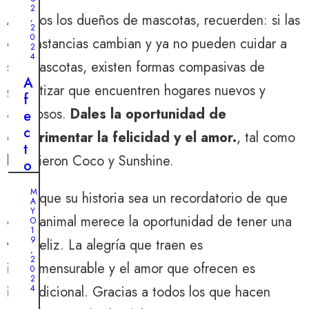
i
ú
2
a
A todos los dueños de mascotas, recuerden: si las
,
l
2
d
0
t
circunstancias cambian y ya no pueden cuidar a
e
2
i
4
l
sus mascotas, existen formas compasivas de
m
a
A
garantizar que encuentren hogares nuevos y
o
b
f
m
amorosos.
Dales la oportunidad de
ú
e
o
s
c
experimentar la felicidad y el amor.
, tal como
m
q
t
e
lo hicieron Coco y Sunshine.
u
o
n
e
i
t
M
Deje que su historia sea un recordatorio de que
d
m
A
o
Y
a
p
cada animal merece la oportunidad de tener una
:
O
d
a
1
u
9
vida feliz. La alegría que traen es
e
r
,
n
2
l
a
inconmensurable y el amor que ofrecen es
0
h
a
b
2
o
incondicional. Gracias a todos los que hacen
4
m
l
m