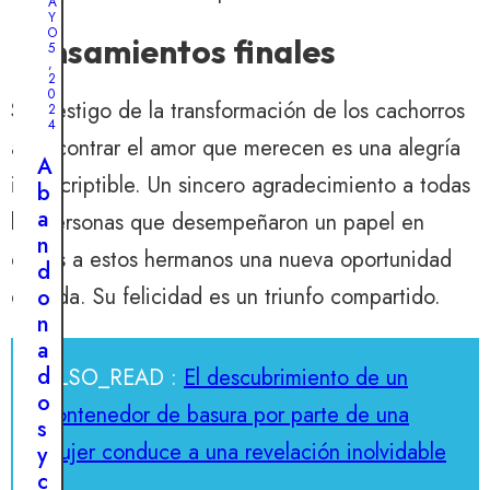
A
Y
O
Pensamientos finales
5
,
2
0
Ser testigo de la transformación de los cachorros
2
4
al encontrar el amor que merecen es una alegría
A
indescriptible. Un sincero agradecimiento a todas
b
a
las personas que desempeñaron un papel en
n
darles a estos hermanos una nueva oportunidad
d
de vida. Su felicidad es un triunfo compartido.
o
n
a
d
ALSO_READ :
El descubrimiento de un
o
contenedor de basura por parte de una
s
mujer conduce a una revelación inolvidable
y
c