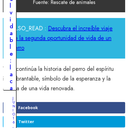
Fuente: Rescate de animales
,
o
l
2
0
i
v
2
n
i
4
q
d
ALSO_READ :
Descubra el increíble viaje
E
u
a
l
de la segunda oportunidad de vida de un
e
b
t
b
l
perro
a
r
e
l
a
:
e
n
l
Y así continúa la historia del perro del espíritu
n
t
a
t
inquebrantable, símbolo de la esperanza y la
a
c
o
b
a
alegría de una vida renovada.
s
l
p
e
J
e
t
U
c
N
q
u
Facebook
I
r
u
r
O
e
1
e
a
Twitter
6
t
,