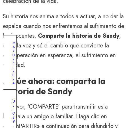
celebración de la vida.
Su historia nos anima a todos a actuar, a no dar la
espalda cuando nos enfrentamos al sufrimiento de
los inocentes.
Comparte la historia de Sandy
,
M
corre la voz y sé el cambio que convierte la
A
Y
desesperación en esperanza, el sufrimiento en
O
2
5
felicidad.
,
2
0
Actúe ahora: comparta la
2
4
historia de Sandy
E
J
l
U
Por favor, ‘COMPARTE’ para transmitir esta
L
d
I
e
O
historia a un amigo o familiar. Haga clic en
2
s
9
«COMPARTIR» a continuación para difundirlo y
,