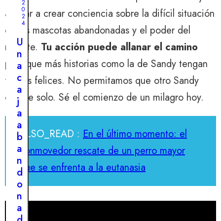
g
2
0
a
ayudar a crear conciencia sobre la difícil situación
2
r
4
de las mascotas abandonadas y el poder del
r
U
rescate.
Tu acción puede allanar el camino
a
n
d
para que más historias como la de Sandy tengan
a
o
c
finales felices. No permitamos que otro Sandy
r
a
r
espere solo. Sé el comienzo de un milagro hoy.
j
e
a
g
a
r
ALSO_READ :
En el último momento: el
b
e
a
conmovedor rescate de un perro mayor
s
n
o
que se enfrenta a la eutanasia
d
d
o
e
n
u
a
n
d