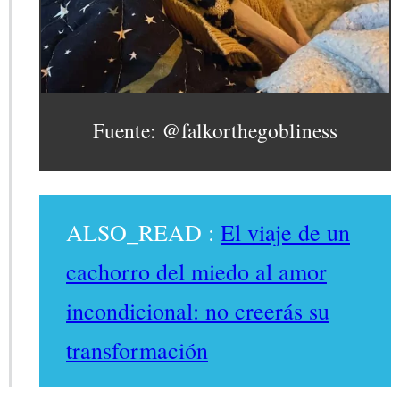
Fuente: @falkorthegobliness
ALSO_READ :
El viaje de un
cachorro del miedo al amor
incondicional: no creerás su
transformación