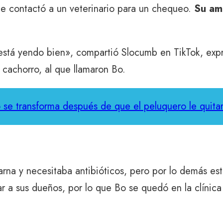
e contactó a un veterinario para un chequeo.
Su ama
stá yendo bien», compartió Slocumb en TikTok, expres
cachorro, al que llamaron Bo.
ro se transforma después de que el peluquero le quitar
 sarna y necesitaba antibióticos, pero por lo demás e
 a sus dueños, por lo que Bo se quedó en la clínica m