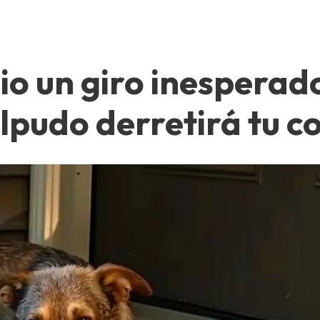
dio un giro inesperado
elpudo derretirá tu c