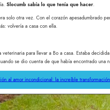
ría.
Slocumb sabía lo que tenía que hacer
.
era solo otra vez. Con el corazón apesadumbrado per
ás: volvería a casa con ella.
a veterinaria para llevar a Bo a casa. Estaba decidid
uando se dio cuenta de que había encontrado una nu
ión al amor incondicional: la increíble transformació