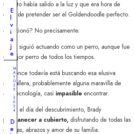
secreto había salido a la luz y que era hora de
o
E
r
dejar de pretender ser el Goldendoodle perfecto.
l
a
v
z
¿Funcionó? No precisamente.
i
ó
a
n
j
Brady siguió actuando como un perro, aunque fue
d
e
el mejor perro de todos los tiempos.
e
m
u
i
M
n
Lawrence todavía está buscando esa elusiva
A
l
Y
n
a
O
cremallera, probablemente alguna maravilla de
i
2
g
5
ñ
alta tecnología, casi
impasible
encontrar.
,
r
2
o
0
o
p
2
Hasta el día del descubrimiento, Brady
s
4
e
o
permanecer a cubierto,
disfrutando de todas las
q
D
d
u
e
delicias, abrazos y amor de su familia.
e