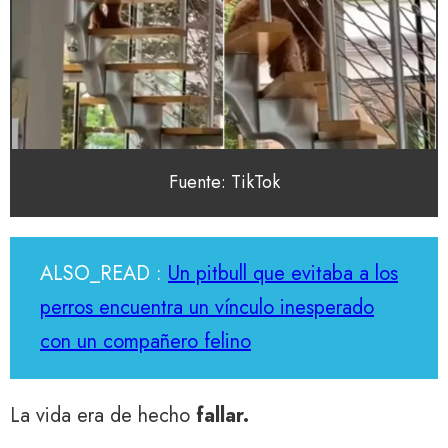
Fuente: TikTok
ALSO_READ :
Un pitbull que evitaba a los
perros encuentra un vínculo inesperado
con un compañero felino
La vida era de hecho
fallar.