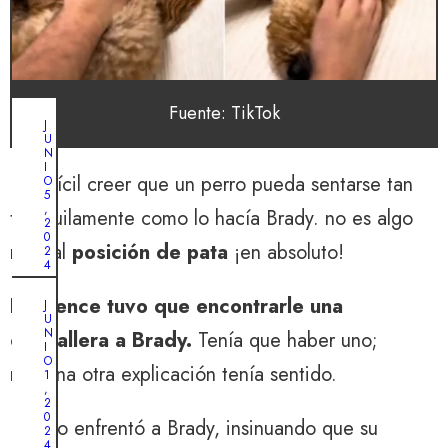
Fuente: TikTok
J
U
N
I
Es difícil creer que un perro pueda sentarse tan
O
5
,
tranquilamente como lo hacía Brady. no es algo
2
0
natural
posición de pata
¡en absoluto!
2
4
E
Lawrence tuvo que encontrarle una
J
U
l
N
cremallera a Brady.
Tenía que haber uno;
g
I
O
ninguna otra explicación tenía sentido.
r
1
,
a
2
0
n
Incluso enfrentó a Brady, insinuando que su
2
c
4