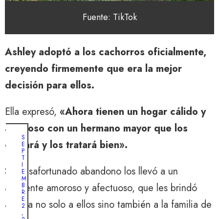
Fuente: TikTok
Ashley adoptó a los cachorros oficialmente,
creyendo firmemente que era la mejor
decisión para ellos.
Ella expresó,
«Ahora tienen un hogar cálido y
amoroso con un hermano mayor que los
S
cuidará y los tratará bien».
E
P
T
I
Su desafortunado abandono los llevó a un
E
M
ambiente amoroso y afectuoso, que les brindó
B
R
E
alegría no solo a ellos sino también a la familia de
2
,