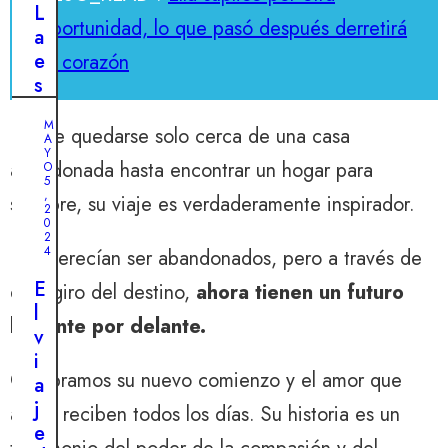
e
L
n
oportunidad, lo que pasó después derretirá
a
c
e
tu corazón
u
s
e
p
n
M
e
Desde quedarse solo cerca de una casa
A
t
r
Y
r
abandonada hasta encontrar un hogar para
O
a
5
a
,
siempre, su viaje es verdaderamente inspirador.
n
2
m
0
z
a
2
a
4
No merecían ser abandonados, pero a través de
s
i
c
E
este giro del destino,
ahora tienen un futuro
n
o
l
q
brillante por delante.
t
v
u
a
i
e
Celebramos su nuevo comienzo y el amor que
s
a
b
a
j
ahora reciben todos los días. Su historia es un
r
b
e
a