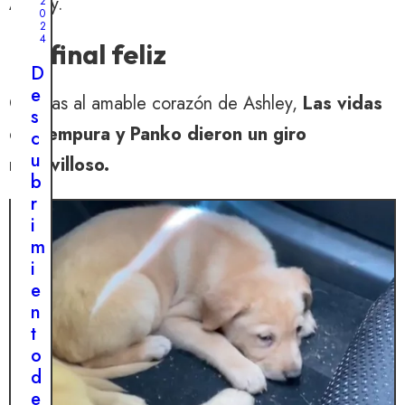
Ashley.
2
0
2
4
Un final feliz
D
e
Gracias al amable corazón de Ashley,
Las vidas
s
de Tempura y Panko dieron un giro
c
u
maravilloso.
b
r
i
m
i
e
n
t
o
d
e