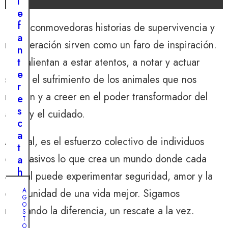
l
e
f
Estas conmovedoras historias de supervivencia y
a
recuperación sirven como un faro de inspiración.
n
t
Nos alientan a estar atentos, a notar y actuar
e
sobre el sufrimiento de los animales que nos
r
rodean y a creer en el poder transformador del
e
s
amor y el cuidado.
c
a
Al final, es el esfuerzo colectivo de individuos
t
compasivos lo que crea un mundo donde cada
a
h
animal puede experimentar seguridad, amor y la
e
A
oportunidad de una vida mejor. Sigamos
r
G
O
o
marcando la diferencia, un rescate a la vez.
S
i
T
O