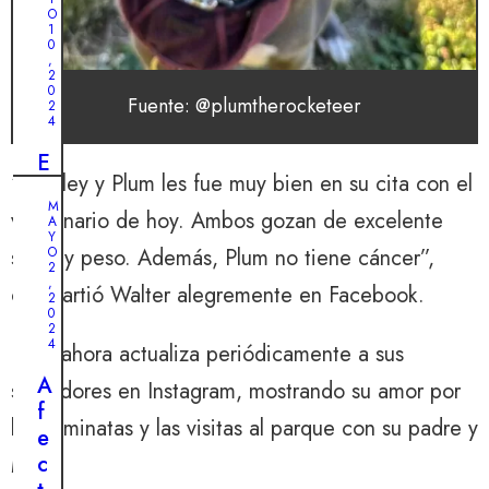
:
O
1
l
0
,
a
2
0
h
Fuente: @plumtherocketeer
2
i
4
s
E
t
“A Miley y Plum les fue muy bien en su cita con el
n
o
M
e
veterinario de hoy. Ambos gozan de excelente
A
r
l
Y
i
salud y peso. Además, Plum no tiene cáncer”,
O
ú
2
a
,
l
compartió Walter alegremente en Facebook.
2
d
0
t
e
2
i
4
Plum ahora actualiza periódicamente a sus
l
m
a
A
seguidores en Instagram, mostrando su amor por
o
b
f
m
las caminatas y las visitas al parque con su padre y
ú
e
o
s
c
Miley.
m