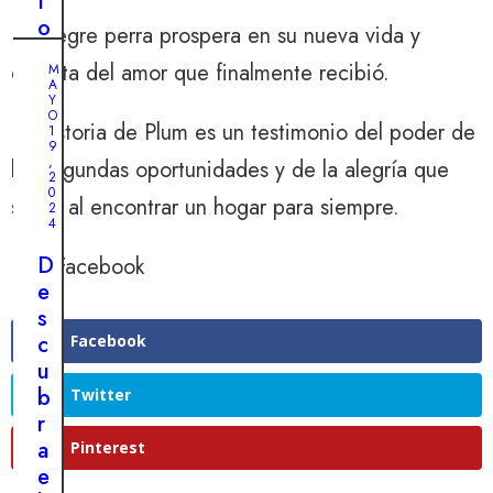
q
t
e
u
o
La alegre perra prospera en su nueva vida y
n
e
i
t
disfruta del amor que finalmente recibió.
M
d
m
A
o
Y
a
p
:
O
La historia de Plum es un testimonio del poder de
d
a
1
u
9
e
r
,
las segundas oportunidades y de la alegría que
n
2
l
a
0
h
surge al encontrar un hogar para siempre.
a
b
2
o
4
m
l
m
o
e
D
Facebook
b
r
:
e
r
i
p
s
e
n
e
c
Facebook
s
J
c
r
u
U
a
L
o
r
b
Twitter
I
l
n
o
r
O
v
2
d
p
a
Pinterest
9
a
,
i
o
e
2
a