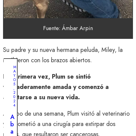
Fuente: Ámbar Arpin
Su padre y su nueva hermana peluda, Miley, la
recibieron con los brazos abiertos.
M
A
Por primera vez, Plum se sintió
Y
O
5
verdaderamente amada y comenzó a
,
2
adaptarse a su nueva vida.
0
2
4
Al cabo de una semana, Plum visitó al veterinario
A
y se sometió a una cirugía para extirpar dos
b
a
masas, que resultaron ser cancerosas.