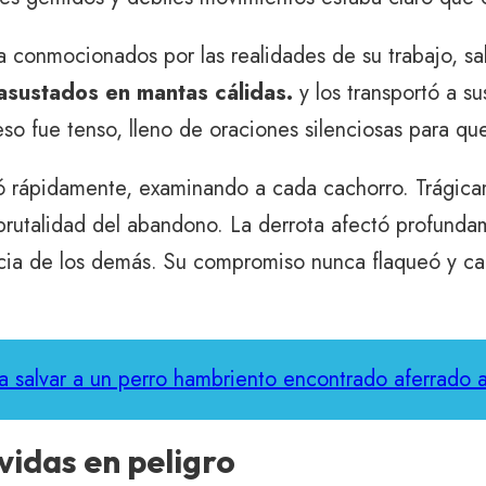
a conmocionados por las realidades de su trabajo, sab
asustados en mantas cálidas.
y los transportó a su
eso fue tenso, lleno de oraciones silenciosas para q
ajó rápidamente, examinando a cada cachorro. Trágic
 brutalidad del abandono. La derrota afectó profund
ncia de los demás. Su compromiso nunca flaqueó y c
a salvar a un perro hambriento encontrado aferrado a 
vidas en peligro