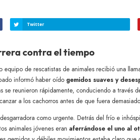
Twitter
rrera contra el tiempo
equipo de rescatistas de animales recibió una llam
upado informó haber oído
gemidos suaves y deses
as se reunieron rápidamente, conduciendo a través del
canzar a los cachorros antes de que fuera demasiado
n desgarradora como urgente. Detrás del frío e inhós
stos animales jóvenes eran
aferrándose el uno al o
iles gemidos y débiles movimientos estaba claro que 