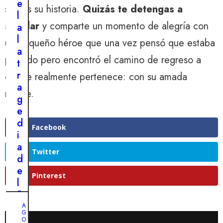
l
e
3
sabrás su historia.
Quizás te detengas a
a
,
:
l
2
j
saludar
y comparte un momento de alegría con
0
e
a
e
2
l
l
4
un pequeño héroe que una vez pensó que estaba
d
i
a
e
R
perdido pero encontró el camino de regreso a
m
t
u
e
p
r
donde realmente pertenece: con su amada
n
s
r
a
p
c
madre.
o
g
e
a
b
e
r
t
a
d
r
i
Facebook
b
i
o
s
l
a
q
t
Twitter
e
d
u
a
h
e
e
s
Pinterest
e
l
a
d
r
B
n
e
o
e
A
h
s
G
í
a
O