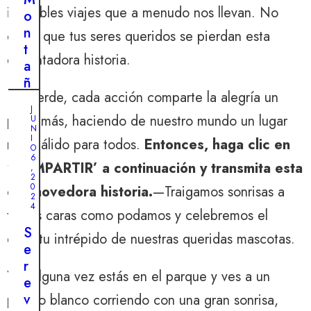
increíbles viajes que a menudo nos llevan. No
,
o
2
0
n
dejes que tus seres queridos se pierdan esta
2
t
4
encantadora historia.
a
E
ñ
l
Recuerde, cada acción comparte la alegría un
a
d
J
r
poco más, haciendo de nuestro mundo un lugar
U
e
N
u
s
I
más cálido para todos.
Entonces, haga clic en
s
O
g
6
a
‘COMPARTIR’ a continuación y transmita esta
,
a
2
e
0
r
conmovedora historia.
—Traigamos sonrisas a
m
2
r
4
S
tantas caras como podamos y celebremos el
o
E
a
P
c
S
espíritu intrépido de nuestras queridas mascotas.
d
T
i
e
I
o
E
o
r
M
r
Y si alguna vez estás en el parque y ves a un
B
n
e
R
v
a
v
perrito blanco corriendo con una gran sonrisa,
E
i
2