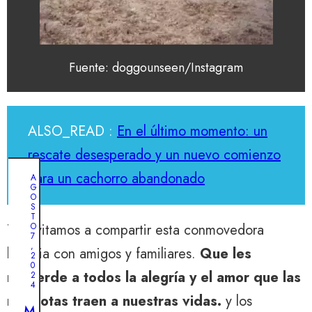
Fuente: doggounseen/Instagram
ALSO_READ :
En el último momento: un
rescate desesperado y un nuevo comienzo
para un cachorro abandonado
A
G
O
S
T
N
Te invitamos a compartir esta conmovedora
O
O
7
V
,
historia con amigos y familiares.
Que les
I
2
E
0
M
recuerde a todos la alegría y el amor que las
2
B
4
R
mascotas traen a nuestras vidas.
y los
E
M
1