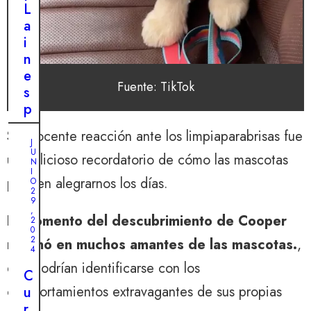
L
a
i
n
e
Fuente: TikTok
s
p
e
Su inocente reacción ante los limpiaparabrisas fue
r
J
A
U
a
un delicioso recordatorio de cómo las mascotas
B
N
R
I
d
pueden alegrarnos los días.
I
O
a
L
2
3
9
m
0
,
El momento del descubrimiento de Cooper
,
2
e
2
0
0
g
2
resonó en muchos amantes de las mascotas.
,
2
4
a
4
que podrían identificarse con los
c
C
E
comportamientos extravagantes de sus propias
a
u
l
m
r