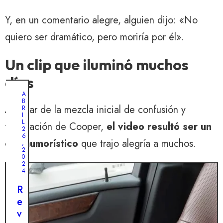
Y, en un comentario alegre, alguien dijo: «No
quiero ser dramático, pero moriría por él».
Un clip que iluminó muchos
días
A
B
A pesar de la mezcla inicial de confusión y
R
I
L
fascinación de Cooper,
el video resultó ser un
2
6
clip humorístico
que trajo alegría a muchos.
,
2
0
2
4
R
e
v