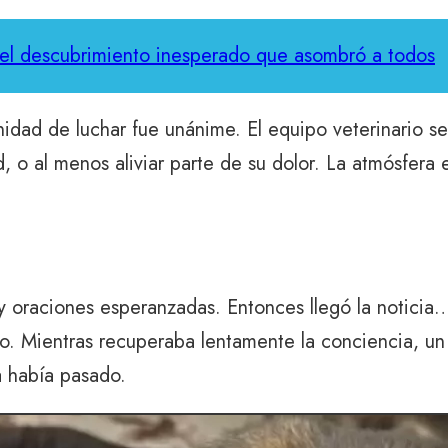
: el descubrimiento inesperado que asombró a todos
nidad de luchar fue unánime. El equipo veterinario s
, o al menos aliviar parte de su dolor. La atmósfera 
 y oraciones esperanzadas. Entonces llegó la notici
. Mientras recuperaba lentamente la conciencia, un l
a había pasado.