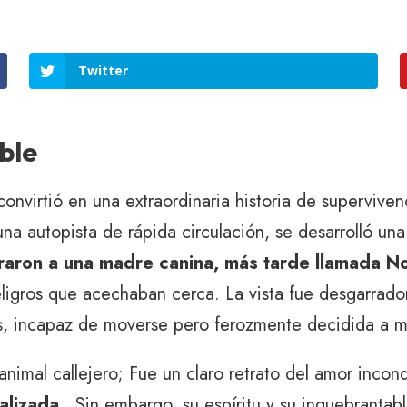
Twitter
ble
onvirtió en una extraordinaria historia de superviven
na autopista de rápida circulación, se desarrolló una
raron a una madre canina, más tarde llamada Nol
eligros que acechaban cerca. La vista fue desgarrador
, incapaz de moverse pero ferozmente decidida a ma
animal callejero; Fue un claro retrato del amor inco
alizada.
. Sin embargo, su espíritu y su inquebrantab