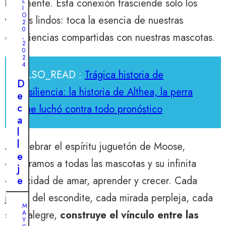
libremente. Esta conexión trasciende solo los
L
I
O
videos lindos: toca la esencia de nuestras
2
0
experiencias compartidas con nuestras mascotas.
,
2
0
2
4
ALSO_READ :
Trágica historia de
D
resiliencia: la historia de Althea, la perra
e
c
que luchó contra todo pronóstico
a
l
l
Al celebrar el espíritu juguetón de Moose,
e
celebramos a todas las mascotas y su infinita
j
e
capacidad de amar, aprender y crecer. Cada
r
juego del escondite, cada mirada perpleja, cada
o
M
salto alegre,
construye el vínculo entre las
A
a
Y