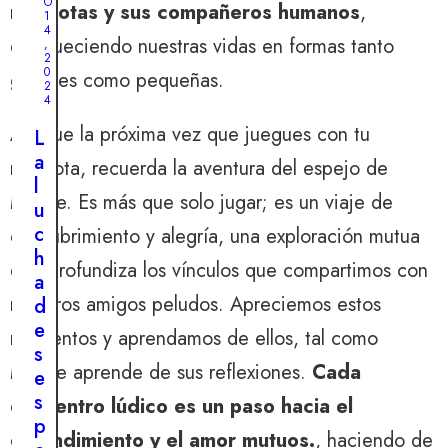
e
O
mascotas y sus compañeros humanos
,
1
s
4
enriqueciendo nuestras vidas en formas tanto
,
t
2
0
r
grandes como pequeñas.
2
e
4
l
Así que la próxima vez que juegues con tu
L
l
a
mascota, recuerda la aventura del espejo de
a
l
:
Moose. Es más que solo jugar; es un viaje de
u
e
c
descubrimiento y alegría, una exploración mutua
l
h
e
que profundiza los vínculos que compartimos con
a
s
nuestros amigos peludos. Apreciemos estos
d
p
e
momentos y aprendamos de ellos, tal como
í
s
r
Moose aprende de sus reflexiones.
Cada
e
i
s
encuentro lúdico es un paso hacia el
t
p
u
entendimiento y el amor mutuos.
, haciendo de