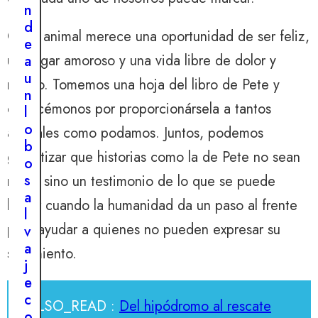
U
e
n
N
l
d
I
Cada animal merece una oportunidad de ser feliz,
O
a
e
6
,
un hogar amoroso y una vida libre de dolor y
u
a
2
0
n
u
miedo. Tomemos una hoja del libro de Pete y
2
d
n
4
esforcémonos por proporcionársela a tantos
e
l
R
s
o
animales como podamos. Juntos, podemos
e
c
b
s
garantizar que historias como la de Pete no sean
u
o
c
b
s
raras, sino un testimonio de lo que se puede
u
r
a
lograr cuando la humanidad da un paso al frente
e
i
l
P
para ayudar a quienes no pueden expresar su
m
v
i
i
a
sufrimiento.
t
e
j
t
n
e
i
t
c
ALSO_READ :
Del hipódromo al rescate
e
o
o