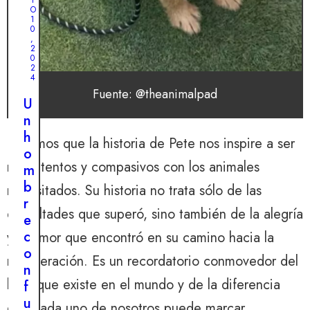
Y
n
O
a
1
0
c
,
2
a
0
j
2
4
a
Fuente: @theanimalpad
a
U
b
n
a
h
Dejemos que la historia de Pete nos inspire a ser
n
o
más atentos y compasivos con los animales
d
m
o
b
necesitados. Su historia no trata sólo de las
n
r
dificultades que superó, sino también de la alegría
a
e
d
c
y el amor que encontró en su camino hacia la
a
o
recuperación. Es un recordatorio conmovedor del
r
n
bien que existe en el mundo y de la diferencia
e
f
v
u
que cada uno de nosotros puede marcar.
J