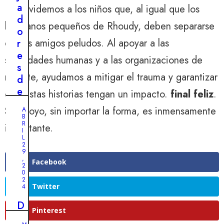
c
i
a
No olvidemos a los niños que, al igual que los
e
n
d
r
hermanos pequeños de Rhoudy, deben separarse
e
o
a
de sus amigos peludos. Al apoyar a las
s
r
h
p
e
sociedades humanas y a las organizaciones de
i
e
s
s
rescate, ayudamos a mitigar el trauma y garantizar
r
d
t
a
e
que estas historias tengan un impacto.
final feliz
.
o
d
u
r
Su apoyo, sin importar la forma, es inmensamente
A
a
n
B
i
R
d
r
importante.
I
a
e
e
L
d
2
u
f
9
e
,
n
u
Facebook
2
L
0
p
g
o
2
e
i
Twitter
4
n
r
o
e
D
r
d
Pinterest
l
e
o
e