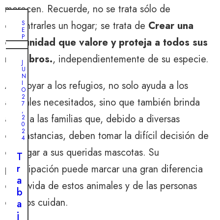
merecen. Recuerde, no se trata sólo de
encontrarles un hogar; se trata de
Crear una
S
E
P
comunidad que valore y proteja a todos sus
T
I
O
miembros.
, independientemente de su especie.
E
C
J
M
T
U
B
U
N
R
B
Al apoyar a los refugios, no solo ayuda a los
I
E
R
O
4
E
2
,
animales necesitados, sino que también brinda
2
7
2
9
,
0
alivio a las familias que, debido a diversas
,
2
2
2
0
4
0
2
circunstancias, deben tomar la difícil decisión de
2
4
L
4
entregar a sus queridas mascotas. Su
a
T
L
s
r
participación puede marcar una gran diferencia
a
e
a
en la vida de estos animales y de las personas
s
ñ
b
i
que los cuidan.
a
a
n
l
j