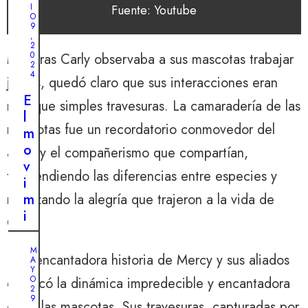
I
Fuente: Youtube
O
9
,
2
0
Mientras Carly observaba a sus mascotas trabajar
2
4
juntas, quedó claro que sus interacciones eran
E
más que simples travesuras. La camaradería de las
l
mascotas fue un recordatorio conmovedor del
m
o
amor y el compañerismo que compartían,
v
trascendiendo las diferencias entre especies y
i
m
reforzando la alegría que trajeron a la vida de
i
Carly.
e
n
M
Esta encantadora historia de Mercy y sus aliados
A
t
Y
o
O
destacó la dinámica impredecible y encantadora
2
d
9
entre las mascotas. Sus travesuras, capturadas por
,