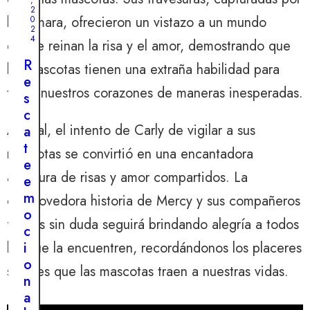
e
2
la cámara, ofrecieron un vistazo a un mundo
0
l
2
a
4
donde reinan la risa y el amor, demostrando que
c
R
las mascotas tienen una extraña habilidad para
o
e
l
tocar nuestros corazones de maneras inesperadas.
s
a
c
d
Al final, el intento de Carly de vigilar a sus
a
e
t
mascotas se convirtió en una encantadora
u
e
n
aventura de risas y amor compartidos. La
e
p
m
conmovedora historia de Mercy y sus compañeros
e
o
r
felinos sin duda seguirá brindando alegría a todos
c
r
i
los que la encuentren, recordándonos los placeres
o
o
simples que las mascotas traen a nuestras vidas.
h
n
e
a
r