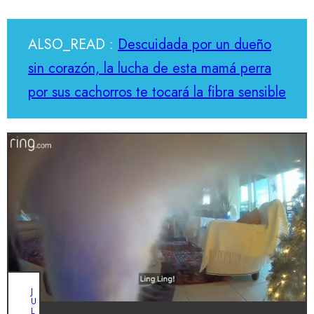
ALSO_READ :
Descuidada por un dueño
sin corazón, la lucha de esta mamá perra
por sus cachorros te tocará la fibra sensible
J
U
L