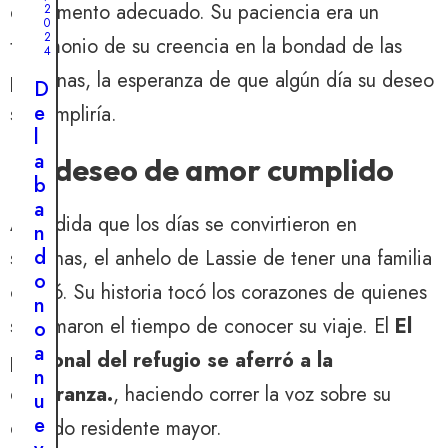
el momento adecuado. Su paciencia era un
2
0
2
testimonio de su creencia en la bondad de las
4
personas, la esperanza de que algún día su deseo
D
e
se cumpliría.
l
a
Un deseo de amor cumplido
b
a
A medida que los días se convirtieron en
n
d
semanas, el anhelo de Lassie de tener una familia
o
creció. Su historia tocó los corazones de quienes
n
se tomaron el tiempo de conocer su viaje. El
El
o
a
personal del refugio se aferró a la
n
esperanza.
, haciendo correr la voz sobre su
u
e
querido residente mayor.