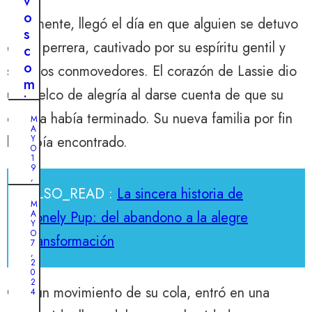
v
o
Finalmente, llegó el día en que alguien se detuvo
s
en su perrera, cautivado por su espíritu gentil y
c
o
sus ojos conmovedores. El corazón de Lassie dio
m
un vuelco de alegría al darse cuenta de que su
i
e
espera había terminado. Su nueva familia por fin
M
A
n
la había encontrado.
Y
z
O
1
o
9
,
s
2
ALSO_READ :
La sincera historia de
0
:
M
2
Lonely Pup: del abandono a la alegre
A
e
4
Y
l
O
transformación
T
7
s
,
e
2
o
0
s
r
2
Con un movimiento de su cola, entró en una
t
4
p
i