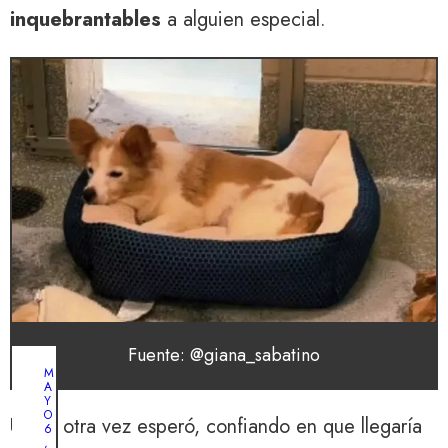
inquebrantables
a alguien especial.
Fuente: @giana_sabatino
M
A
Y
O
Una y otra vez esperó, confiando en que llegaría
6
,