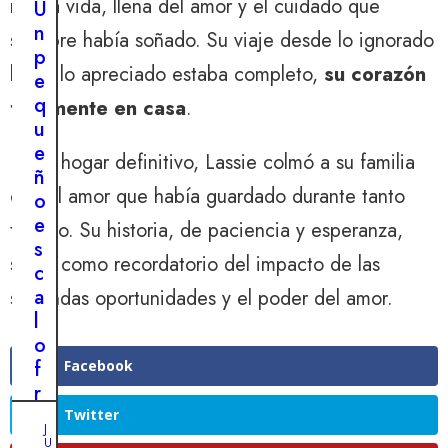
nueva vida, llena del amor y el cuidado que
r
U
g
e
n
siempre había soñado. Su viaje desde lo ignorado
o
n
p
s
hasta lo apreciado estaba completo,
su corazón
d
e
a
e
q
finalmente en casa
.
t
n
u
ó
t
e
En su hogar definitivo, Lassie colmó a su familia
n
e
ñ
i
con el amor que había guardado durante tanto
c
o
t
a
e
tiempo. Su historia, de paciencia y esperanza,
o
m
s
s
sirvió como recordatorio del impacto de las
b
c
p
i
a
segundas oportunidades y el poder del amor.
o
o
l
r
d
o
e
e
f
Facebook
l
i
r
d
m
í
Twitter
e
J
a
o
U