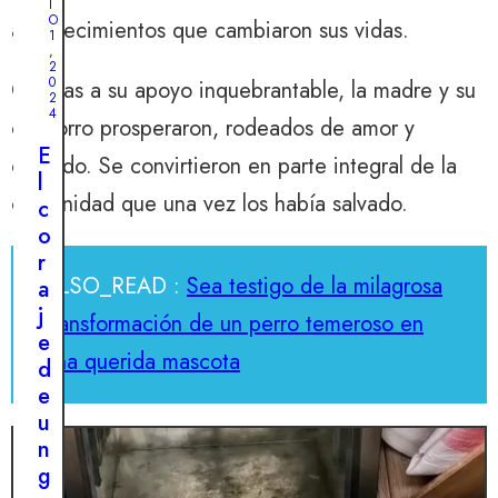
I
O
acontecimientos que cambiaron sus vidas.
1
,
2
0
Gracias a su apoyo inquebrantable, la madre y su
2
4
cachorro prosperaron, rodeados de amor y
E
cuidado. Se convirtieron en parte integral de la
l
comunidad que una vez los había salvado.
c
o
r
ALSO_READ :
Sea testigo de la milagrosa
a
j
transformación de un perro temeroso en
e
una querida mascota
d
e
u
n
g