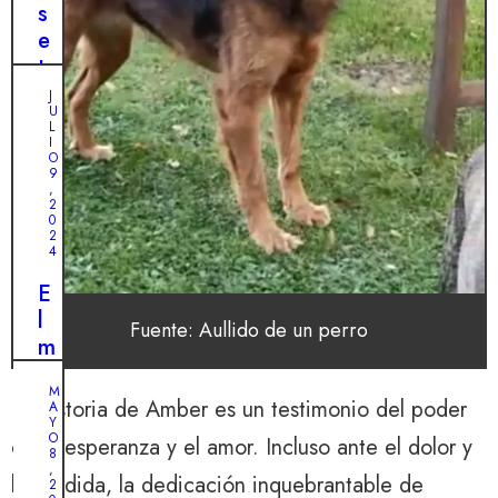
s
e
t
r
J
U
a
L
n
I
O
s
9
,
f
2
0
o
2
r
4
m
E
a
l
Fuente: Aullido de un perro
d
m
e
o
s
M
v
La historia de Amber es un testimonio del poder
A
p
i
Y
u
O
de la esperanza y el amor. Incluso ante el dolor y
m
8
é
,
i
la pérdida, la dedicación inquebrantable de
2
s