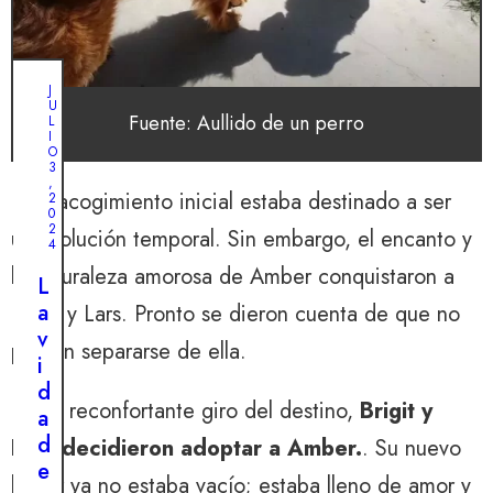
J
U
Fuente: Aullido de un perro
L
I
O
3
,
Este acogimiento inicial estaba destinado a ser
2
0
2
una solución temporal. Sin embargo, el encanto y
4
la naturaleza amorosa de Amber conquistaron a
L
a
Brigit y Lars. Pronto se dieron cuenta de que no
v
podían separarse de ella.
i
d
En un reconfortante giro del destino,
Brigit y
a
d
Lars decidieron adoptar a Amber.
. Su nuevo
e
hogar ya no estaba vacío; estaba lleno de amor y