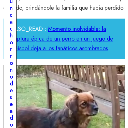
u
cuidado, brindándole la familia que había perdido.
n
c
a
c
ALSO_READ :
Momento inolvidable: la
h
captura épica de un perro en un juego de
o
béisbol deja a los fanáticos asombrados
r
r
o
n
o
d
e
s
e
a
d
o