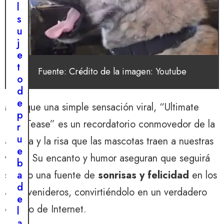
l
s
u
j
e
t
Fuente: Crédito de la imagen: Youtube
o
d
e
Más que una simple sensación viral, “Ultimate
p
Dog Tease” es un recordatorio conmovedor de la
r
u
alegría y la risa que las mascotas traen a nuestras
e
vidas. Su encanto y humor aseguran que seguirá
b
a
siendo una fuente de
sonrisas y felicidad
en los
d
años venideros, convirtiéndolo en un verdadero
e
clásico de Internet.
l
a