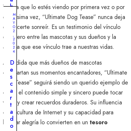
b
Ya sea que lo estés viendo por primera vez o por
o
M
centésima vez, “Ultimate Dog Tease” nunca deja
J
A
r
U
Y
L
de hacerte sonreír. Es un testimonio del vínculo
a
O
I
2
t
O
,
duradero entre las mascotas y sus dueños y la
2
2
o
5
0
alegría que ese vínculo trae a nuestras vidas.
,
r
2
2
4
0
i
2
o
D
A medida que más dueños de mascotas
4
a
e
compartan sus momentos encantadores, “Ultimate
S
l
s
e
Dog Tease” seguirá siendo un querido ejemplo de
h
c
n
o
a
cómo el contenido simple y sincero puede tocar
t
g
r
i
vidas y crear recuerdos duraderos. Su influencia
a
t
d
r
a
en la cultura de Internet y su capacidad para
o
a
d
d
brindar alegría lo convierten en un
tesoro
m
o
e