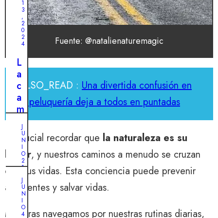
1
r
3
,
z
2
0
o
2
Fuente: @natalienaturemagic
d
4
e
L
l
a
o
ALSO_READ :
Una divertida confusión en
c
s
a
la peluquería deja a todos en puntadas
t
m
r
i
a
J
n
U
Es crucial recordar que
la naturaleza es su
b
N
a
I
a
hogar
, y nuestros caminos a menudo se cruzan
t
O
j
2
a
1
con sus vidas. Esta conciencia puede prevenir
a
,
r
J
2
d
accidentes y salvar vidas.
U
0
u
N
o
2
t
I
4
r
O
Mientras navegamos por nuestras rutinas diarias,
i
4