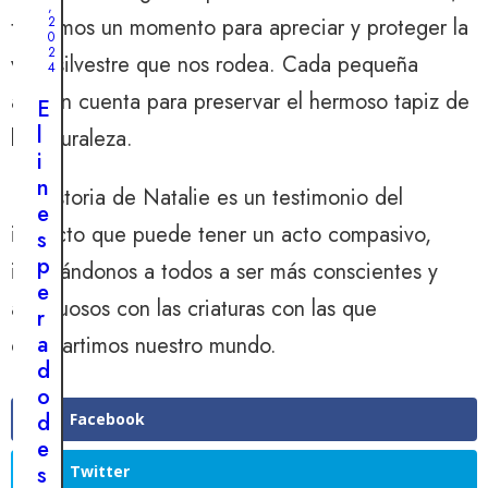
e
U
,
n
tomemos un momento para apreciar y proteger la
2
s
n
0
a
d
a
2
vida silvestre que nos rodea. Cada pequeña
r
4
e
p
i
acción cuenta para preservar el hermoso tapiz de
l
a
E
a
a
r
l
la naturaleza.
d
c
e
i
e
o
j
n
La historia de Natalie es un testimonio del
u
n
a
e
n
impacto que puede tener un acto compasivo,
s
d
s
n
t
e
p
inspirándonos a todos a ser más conscientes y
i
r
s
e
ñ
afectuosos con las criaturas con las que
u
c
r
o
c
u
a
compartimos nuestro mundo.
a
c
b
d
c
i
r
o
a
ó
e
d
Facebook
s
n
u
e
a
p
n
s
Twitter