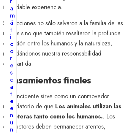
r
inolvidable experiencia.
a
m
á
Sus acciones no sólo salvaron a la familia de las
t
nutrias sino que también resaltaron la profunda
i
conexión entre los humanos y la naturaleza,
c
o
recordándonos nuestra responsabilidad
r
compartida.
e
s
Pensamientos finales
c
a
t
Este incidente sirve como un conmovedor
e
recordatorio de que
Los animales utilizan las
e
n
carreteras tanto como los humanos.
. Los
u
conductores deben permanecer atentos,
n