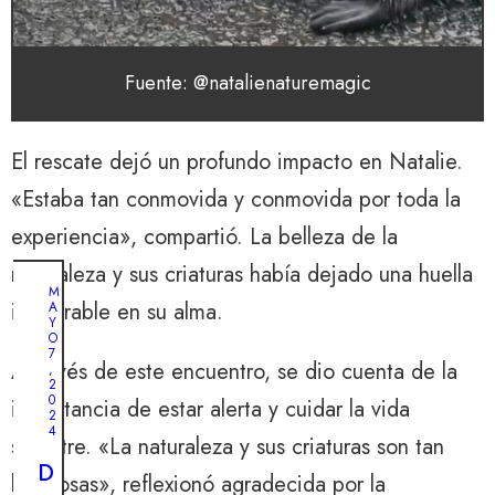
Fuente: @natalienaturemagic
El rescate dejó un profundo impacto en Natalie.
«Estaba tan conmovida y conmovida por toda la
experiencia», compartió. La belleza de la
naturaleza y sus criaturas había dejado una huella
M
imborrable en su alma.
A
Y
O
7
A través de este encuentro, se dio cuenta de la
,
2
0
importancia de estar alerta y cuidar la vida
2
4
silvestre. «La naturaleza y sus criaturas son tan
D
hermosas», reflexionó agradecida por la