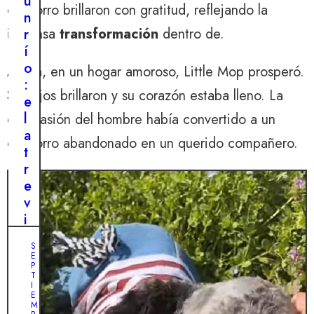
u
cachorro brillaron con gratitud, reflejando la
n
inmensa
transformación
dentro de.
r
í
o
Ahora, en un hogar amoroso, Little Mop prosperó.
:
Sus ojos brillaron y su corazón estaba lleno. La
e
l
compasión del hombre había convertido a un
a
cachorro abandonado en un querido compañero.
t
r
e
v
i
d
S
o
E
P
e
T
s
I
E
f
M