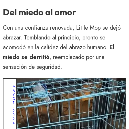
Del miedo al amor
Con una confianza renovada, Little Mop se dejó
abrazar. Temblando al principio, pronto se
acomodó en la calidez del abrazo humano.
El
miedo se derritió
, reemplazado por una
sensación de seguridad.
M
A
Y
O
7
,
2
0
2
4