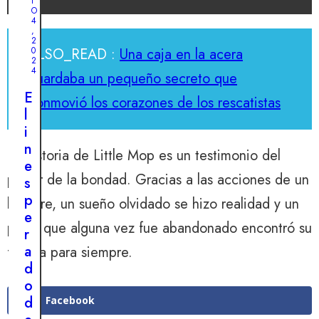
t
I
4
r
O
i
4
e
U
,
n
2
s
n
ALSO_READ :
Una caja en la acera
0
a
d
a
2
r
4
guardaba un pequeño secreto que
e
p
i
l
a
E
conmovió los corazones de los rescatistas
a
a
r
l
d
c
e
i
e
o
j
n
La historia de Little Mop es un testimonio del
u
n
a
e
n
poder de la bondad. Gracias a las acciones de un
s
d
s
n
t
e
p
hombre, un sueño olvidado se hizo realidad y un
i
r
s
e
ñ
perro que alguna vez fue abandonado encontró su
u
c
r
o
c
u
a
familia para siempre.
a
c
b
d
c
i
r
o
a
ó
e
d
Facebook
s