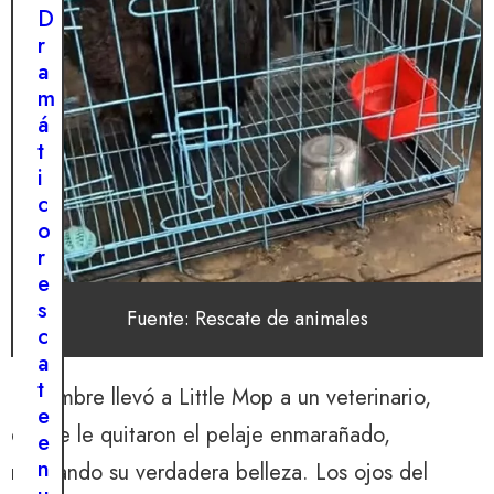
D
r
a
m
á
t
i
c
o
r
e
s
Fuente: Rescate de animales
c
a
t
El hombre llevó a Little Mop a un veterinario,
e
donde le quitaron el pelaje enmarañado,
e
n
revelando su verdadera belleza. Los ojos del