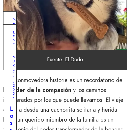
M
A
Y
O
S
2
E
,
P
2
T
0
I
2
E
4
M
Fuente: El Dodo
M
B
A
R
¿
Y
E
P
O
1
1
1
Esta conmovedora historia es un recordatorio de
o
3
,
,
2
d
la
poder de la compasión
y los caminos
2
0
0
r
2
2
4
inesperados por los que puede llevarnos. El viaje
á
4
e
L
de Kaia desde una cachorrita solitaria y herida
U
s
o
n
hasta un querido miembro de la familia es un
t
s
i
testimonio del poder transformador de la bondad.
e
r