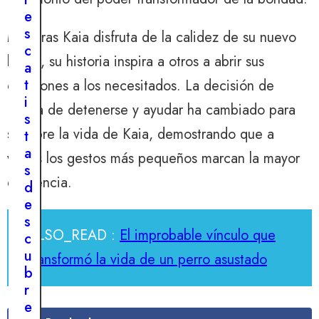
n
a
e
c
d
s
Mientras Kaia disfruta de la calidez de su nuevo
e
o
c
n
hogar, su historia inspira a otros a abrir sus
r
a
d
a
t
corazones a los necesitados. La decisión de
i
b
i
Emma de detenerse y ayudar ha cambiado para
o
l
s
t
siempre la vida de Kaia, demostrando que a
e
t
r
p
a
veces los gestos más pequeños marcan la mayor
á
i
s
g
diferencia.
t
d
i
b
e
c
u
s
o
ALSO_READ :
El improbable vínculo que
l
c
y
l
u
transformó la vida de un perro asustado
u
e
b
n
n
r
a
c
e
c