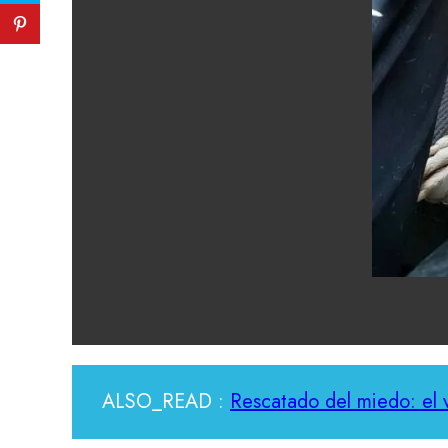
ALSO_READ :
Rescatado del miedo: el v