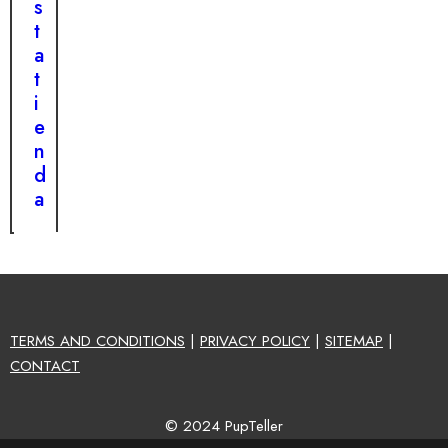
s
t
a
t
i
e
n
d
a
TERMS AND CONDITIONS
|
PRIVACY POLICY
|
SITEMAP
|
CONTACT
© 2024 PupTeller