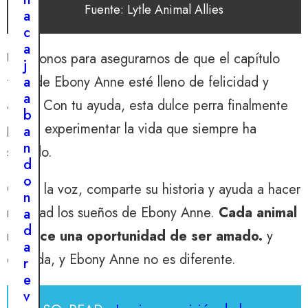
d
Fuente: Lytle Animal Allies
a
o
c
r
a
r
Unámonos para asegurarnos de que el capítulo
j
e
a
final de Ebony Anne esté lleno de felicidad y
g
a
amor. Con tu ayuda, esta dulce perra finalmente
r
b
e
podrá experimentar la vida que siempre ha
a
s
n
soñado.
o
d
d
o
e
Corre la voz, comparte su historia y ayuda a hacer
n
u
realidad los sueños de Ebony Anne.
Cada animal
a
n
d
merece una oportunidad de ser amado.
y
p
a
e
querida, y Ebony Anne no es diferente.
r
r
e
r
v
o