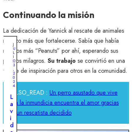
Continuando la misión
La dedicación de Yannick al rescate de animales
no hizo más que fortalecerse. Sabía que había
J
U
muchos más “Peanuts” por ahí, esperando sus
L
I
propios milagros.
Su trabajo
se convirtió en una
O
3
,
fuente de inspiración para otros en la comunidad.
2
0
2
4
ALSO_READ :
Un perro asustado que vive
L
en la inmundicia encuentra el amor gracias
a
v
a un rescatista decidido
i
d