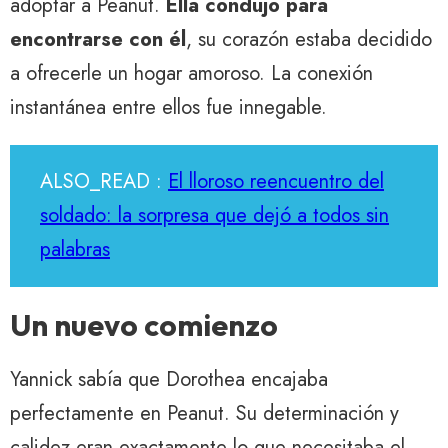
adoptar a Peanut.
Ella condujo para
encontrarse con él
, su corazón estaba decidido
a ofrecerle un hogar amoroso. La conexión
instantánea entre ellos fue innegable.
ALSO_READ :
El lloroso reencuentro del
soldado: la sorpresa que dejó a todos sin
palabras
Un nuevo comienzo
Yannick sabía que Dorothea encajaba
perfectamente en Peanut. Su determinación y
calidez eran exactamente lo que necesitaba el