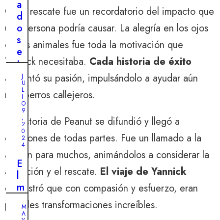
a
Cada rescate fue un recordatorio del impacto que
d
o
una persona podría causar. La alegría en los ojos
s
de los animales fue toda la motivación que
e
Yannick necesitaba.
Cada historia de éxito
t
r
alimentó su pasión, impulsándolo a ayudar aún
J
U
a
L
más perros callejeros.
n
I
O
s
9
,
La historia de Peanut se difundió y llegó a
f
2
0
o
corazones de todas partes. Fue un llamado a la
2
r
4
acción para muchos, animándolos a considerar la
m
E
a
adopción y el rescate.
El viaje de Yannick
l
d
m
demostró que con compasión y esfuerzo, eran
e
o
s
posibles transformaciones increíbles.
M
v
A
p