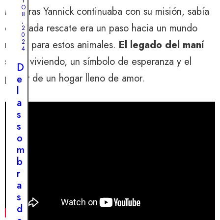
i
Y
u
O
Mientras Yannick continuaba con su misión, sabía
m
8
é
,
i
que cada rescate era un paso hacia un mundo
2
s
0
e
d
2
mejor para estos animales.
El legado del maní
n
4
e
t
sigue viviendo, un símbolo de esperanza y el
u
D
o
poder de un hogar lleno de amor.
n
e
d
i
l
e
n
a
l
e
s
a
s
s
c
p
o
o
e
m
l
r
b
a
a
r
d
d
a
e
o
s
u
e
d
n