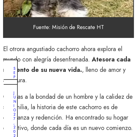
Fuente: Misión de Rescate HT
El otrora angustiado cachorro ahora explora el
mundo con alegría desenfrenada.
Atesora cada
momento de su nueva vida.
, lleno de amor y
S
E
P
aventura.
T
I
O
E
C
J
M
Gracias a la bondad de un hombre y la calidez de
T
U
B
U
N
R
B
su familia, la historia de este cachorro es de
I
E
R
O
4
E
2
,
esperanza y redención. Ha encontrado su hogar
2
7
2
9
,
0
definitivo, donde cada día es un nuevo comienzo.
,
2
2
2
0
4
0
2