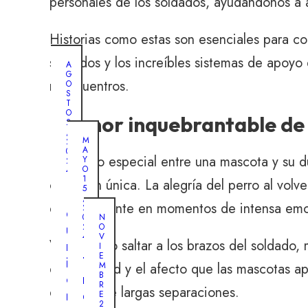
personales de los soldados, ayudándonos a ap
Historias como estas son esenciales para co
soldados y los increíbles sistemas de apoyo 
A
G
reencuentros.
O
S
T
O
El amor inquebrantable de
2
,
M
2
A
0
El vínculo especial entre una mascota y su 
Y
2
O
4
1
conexión única. La alegría del perro al vol
5
R
,
especialmente en momentos de intensa emo
2
e
0
N
u
2
O
4
V
Ver al perro saltar a los brazos del soldado
n
I
E
i
T
de la lealtad y el afecto que las mascotas 
M
B
ó
r
R
después de largas separaciones.
n
e
E
2