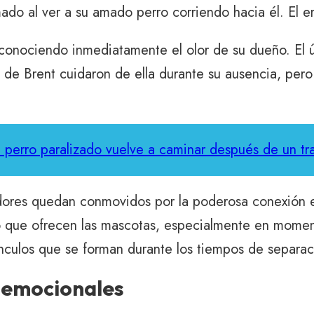
mado al ver a su amado perro corriendo hacia él. El 
 reconociendo inmediatamente el olor de su dueño. E
s de Brent cuidaron de ella durante su ausencia, per
perro paralizado vuelve a caminar después de un tr
adores quedan conmovidos por la poderosa conexión e
 que ofrecen las mascotas, especialmente en momen
nculos que se forman durante los tiempos de separac
s emocionales