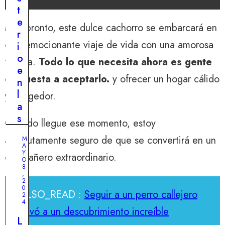
n
t
u
e
Muy pronto, este dulce cachorro se embarcará en
n
r
c
otro emocionante viaje de vida con una amorosa
i
a
o
familia.
Todo lo que necesita ahora es gente
c
e
h
dispuesta a aceptarlo.
y ofrecer un hogar cálido
n
o
l
y acogedor.
r
a
r
s
Cuando llegue ese momento, estoy
o
v
m
absolutamente seguro de que se convertirá en un
M
í
A
e
a
Y
compañero extraordinario.
n
O
s
8
d
,
:
2
i
0
e
ALSO_READ :
Seguir a un perro callejero
g
2
l
4
o
llevó a un descubrimiento increíble
d
:
L