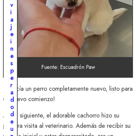
v
i
a
j
e
i
n
e
s
Fuente: Escuadrón Paw
p
e
r
¡Parecía un perro completamente nuevo, listo para
a
un nuevo comienzo!
d
o
d
Al día siguiente, el adorable cachorro hizo su
e
primera visita al veterinario. Además de recibir su
u