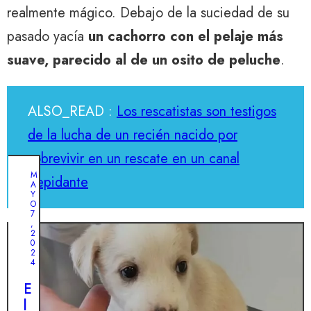
realmente mágico. Debajo de la suciedad de su
pasado yacía
un cachorro con el pelaje más
suave, parecido al de un osito de peluche
.
ALSO_READ :
Los rescatistas son testigos
de la lucha de un recién nacido por
sobrevivir en un rescate en un canal
M
trepidante
A
Y
O
7
,
2
0
2
4
E
l