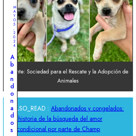
M
A
Y
O
5
,
2
0
2
4
A
b
a
Fuente: Sociedad para el Rescate y la Adopción de
n
Animales
d
o
n
a
ALSO_READ :
Abandonados y congelados:
d
la historia de la búsqueda del amor
o
incondicional por parte de Champ
s