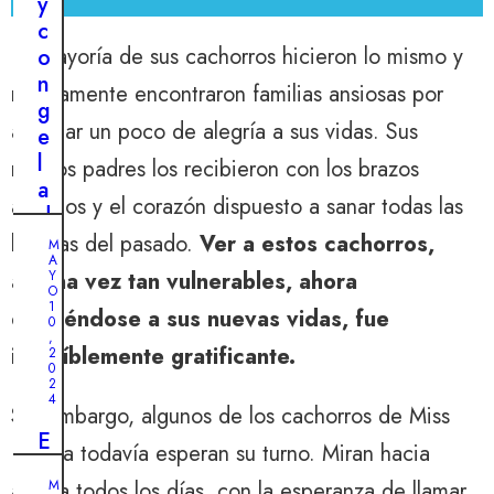
y
c
La mayoría de sus cachorros hicieron lo mismo y
o
n
rápidamente encontraron familias ansiosas por
g
agregar un poco de alegría a sus vidas. Sus
e
l
nuevos padres los recibieron con los brazos
a
abiertos y el corazón dispuesto a sanar todas las
d
o
heridas del pasado.
Ver a estos cachorros,
M
A
s
alguna vez tan vulnerables, ahora
Y
:
O
1
dirigiéndose a sus nuevas vidas, fue
l
0
,
a
increíblemente gratificante.
2
0
h
2
i
4
Sin embargo, algunos de los cachorros de Miss
s
E
Bianca todavía esperan su turno. Miran hacia
t
n
o
afuera todos los días, con la esperanza de llamar
M