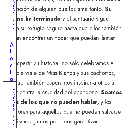
e
A
r
l
Y
la atención de alguien que los ame tanto.
Su
i
O
ú
2
a
viaje no ha terminado
y el santuario sigue
,
l
2
d
0
t
siendo su refugio seguro hasta que ellos también
e
2
i
4
l
puedan encontrar un hogar que puedan llamar
m
a
A
suyo.
o
b
f
m
ú
e
o
Al compartir su historia, no sólo celebramos el
s
c
m
q
t
increíble viaje de Miss Bianca y sus cachorros,
e
u
o
n
sino que también esperamos inspirar a otros a
e
i
t
M
actuar contra la crueldad del abandono.
Seamos
d
m
A
o
Y
a
p
la voz de los que no pueden hablar,
y los
:
O
d
a
1
u
9
salvadores para aquellos que no pueden salvarse
e
r
,
n
2
l
a
a sí mismos. Juntos podemos garantizar que
0
h
a
b
2