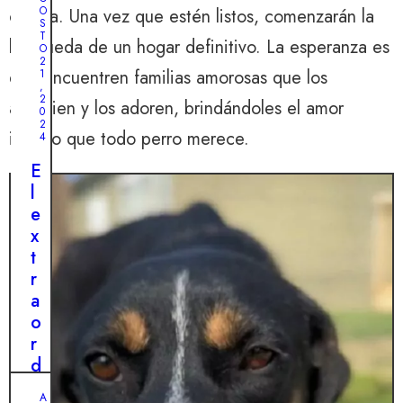
O
canina. Una vez que estén listos, comenzarán la
S
T
búsqueda de un hogar definitivo. La esperanza es
O
2
que encuentren familias amorosas que los
1
,
2
aprecien y los adoren, brindándoles el amor
0
2
infinito que todo perro merece.
4
E
l
e
x
t
r
a
o
r
d
i
A