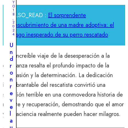
a
Y
o
l
O
g
1
a
ALSO_READ :
El sorprendente
8
i
,
f
2
g
descubrimiento de una madre adoptiva: el
0
e
a
2
rasgo inesperado de su perro rescatado
c
4
n
t
t
U
o
e
n
:
Este increíble viaje de la desesperación a la
c
d
e
esperanza resalta el profundo impacto de la
o
r
l
n
o
compasión y la determinación. La dedicación
i
c
n
n
inquebrantable del rescatista convirtió una
i
r
s
e
e
situación terrible en una conmovedora historia de
p
n
v
i
rescate y recuperación, demostrando que el amor
t
e
r
o
l
y la paciencia realmente pueden hacer milagros.
a
s
a
d
d
u