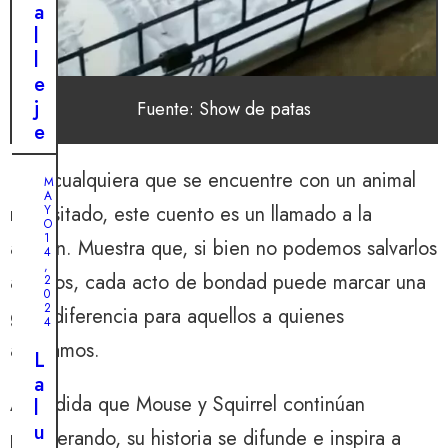
a
l
l
e
j
Fuente: Show de patas
e
r
o
Para cualquiera que se encuentre con un animal
M
A
a
necesitado, este cuento es un llamado a la
Y
e
O
1
acción. Muestra que, si bien no podemos salvarlos
s
4
,
t
a todos, cada acto de bondad puede marcar una
2
0
r
2
gran diferencia para aquellos a quienes
e
4
l
ayudamos.
L
l
a
a
A medida que Mouse y Squirrel continúan
l
:
u
prosperando, su historia se difunde e inspira a
e