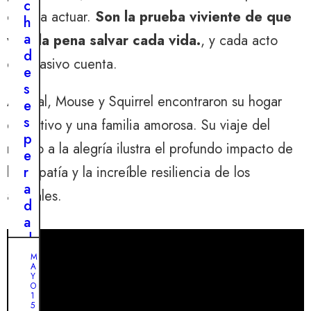
c
l
otros a actuar.
Son la prueba viviente de que
h
e
a
vale la pena salvar cada vida.
, y cada acto
s
d
p
compasivo cuenta.
e
í
s
r
Al final, Mouse y Squirrel encontraron su hogar
e
i
s
definitivo y una familia amorosa. Su viaje del
t
p
u
miedo a la alegría ilustra el profundo impacto de
e
i
r
la empatía y la increíble resiliencia de los
n
a
animales.
q
d
u
a
e
d
b
e
M
r
A
m
Y
a
a
O
n
1
m
5