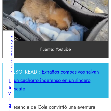
M
A
Y
O
Fuente: Youtube
2
8
,
2
0
2
ALSO_READ :
Extraños compasivos salvan
4
a un cachorro indefenso en un sincero
L
a
rescate
v
i
g
La presencia de Cola convirtió una aventura