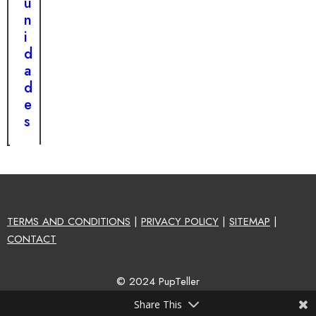
u
n
i
d
a
d
e
s
TERMS AND CONDITIONS
|
PRIVACY POLICY
|
SITEMAP
|
CONTACT
© 2024 PupTeller
Share This