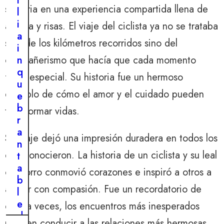
i
solitaria en una experiencia compartida llena de
l
i
alegría y risas. El viaje del ciclista ya no se trataba
a
sólo de los kilómetros recorridos sino del
i
n
compañerismo que hacía que cada momento
q
fuera especial. Su historia fue un hermoso
u
ejemplo de cómo el amor y el cuidado pueden
e
b
transformar vidas.
r
a
Su viaje dejó una impresión duradera en todos los
n
que conocieron. La historia de un ciclista y su leal
t
a
cachorro conmovió corazones e inspiró a otros a
b
actuar con compasión. Fue un recordatorio de
l
e
que, a veces, los encuentros más inesperados
d
pueden conducir a las relaciones más hermosas.