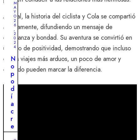
e
M
A
u
Y
Al final, la historia del ciclista y Cola se compartió
n
O
2
p
6
ampliamente, difundiendo un mensaje de
,
e
2
esperanza y bondad. Su aventura se convirtió en
0
r
2
r
un faro de positividad, demostrando que incluso
4
o
N
en los viajes más arduos, un poco de amor y
a
o
cuidado pueden marcar la diferencia.
b
p
a
o
n
d
d
í
o
a
n
c
a
r
d
e
o
e
: