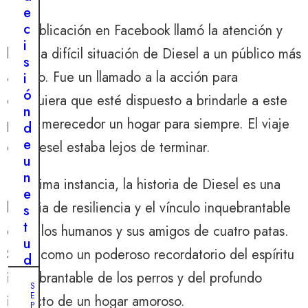
r
e
o
c
La publicación en Facebook llamó la atención y
:
i
m
llevó la difícil situación de Diesel a un público más
s
u
amplio. Fue un llamado a la acción para
i
e
ó
cualquiera que esté dispuesto a brindarle a este
s
n
t
perro merecedor un hogar para siempre. El viaje
d
r
e
de Diesel estaba lejos de terminar.
a
u
e
n
En última instancia, la historia de Diesel es una
l
e
v
historia de resiliencia y el vínculo inquebrantable
s
i
t
entre los humanos y sus amigos de cuatro patas.
a
u
j
Sirve como un poderoso recordatorio del espíritu
d
e
i
inquebrantable de los perros y del profundo
d
S
a
E
e
impacto de un hogar amoroso.
P