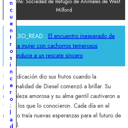
Fuente: Sociedad de Refugio de Animales de West
n
r
c
Milford
o
u
m
e
o
n
a
ALSO_READ :
El encuentro inesperado de
t
l
r
una mujer con cachorros temerosos
r
o
e
conduce a un rescate sincero
s
s
i
c
n
a
Su dedicación dio sus frutos cuando la
c
t
e
personalidad de Diesel comenzó a brillar. Su
e
r
s
naturaleza amorosa y su alma gentil cautivaron a
o
i
:
todos los que lo conocieron. Cada día en el
n
l
refugio traía nuevas esperanzas para el futuro de
c
a
e
Diesel.
d