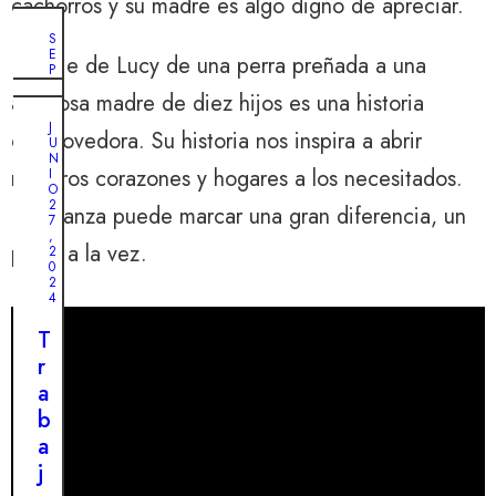
cachorros y su madre es algo digno de apreciar.
S
E
El viaje de Lucy de una perra preñada a una
P
T
amorosa madre de diez hijos es una historia
I
O
E
C
J
M
conmovedora. Su historia nos inspira a abrir
T
U
B
U
N
R
B
nuestros corazones y hogares a los necesitados.
I
E
R
O
4
E
2
,
La crianza puede marcar una gran diferencia, un
2
7
2
9
,
0
perro a la vez.
,
2
2
2
0
4
0
2
2
4
L
4
a
T
L
s
r
a
e
a
s
ñ
b
i
a
a
n
l
j
c