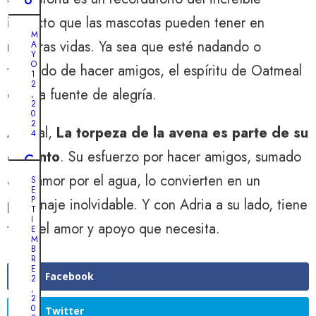
s
n
impacto que las mascotas pueden tener en
d
a
M
e
nuestras vidas. Ya sea que esté nadando o
A
l
Y
l
e
O
tratando de hacer amigos, el espíritu de Oatmeal
v
1
n
2
i
es una fuente de alegría.
,
u
2
a
0
n
j
2
Al final,
La torpeza de la avena es parte de su
c
4
e
a
encanto
. Su esfuerzo por hacer amigos, sumado
d
C
m
e
a
a su amor por el agua, lo convierten en un
S
i
E
N
c
n
P
personaje inolvidable. Y con Adria a su lado, tiene
o
h
T
o
I
l
o
todo el amor y apoyo que necesita.
E
s
M
a
r
B
o
:
r
R
l
E
l
o
Facebook
2
i
,
a
e
2
t
0
ú
n
Twitter