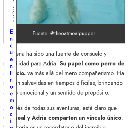
7
,
,
2
2
0
0
2
2
4
4
L
E
Fuente: @theoatmealpupper
a
n
a
c
n
u
La avena ha sido una fuente de consuelo y
g
e
u
estabilidad para Adria.
Su papel como perro de
n
s
t
servicio.
va más allá del mero compañerismo. Ha
t
r
sido un salvavidas en tiempos difíciles, brindando
i
o
a
apoyo emocional y un sentido de propósito.
e
d
m
e
o
A través de todas sus aventuras, está claro que
t
c
r
Oatmeal y Adria comparten un vínculo único
.
i
á
Su historia es un recordatorio del increíble
o