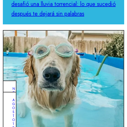
desafió una lluvia torrencial: lo que sucedió
después te dejará sin palabras
N
O
V
A
I
G
E
O
M
S
B
T
R
O
E
1
1