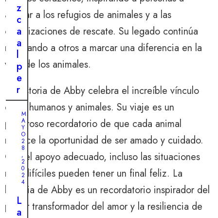
,
z
2
apoyar a los refugios de animales y a las
0
c
2
a
organizaciones de rescate. Su legado continúa
4
a
motivando a otros a marcar una diferencia en la
L
l
a
vida de los animales.
p
i
e
m
r
La historia de Abby celebra el increíble vínculo
p
r
r
entre humanos y animales. Su viaje es un
o
M
o
A
poderoso recordatorio de que cada animal
q
Y
b
u
O
merece la oportunidad de ser amado y cuidado.
a
2
e
8
b
Con el apoyo adecuado, incluso las situaciones
,
s
2
l
0
a
más difíciles pueden tener un final feliz. La
e
2
b
4
a
historia de Abby es un recordatorio inspirador del
e
m
L
m
poder transformador del amor y la resiliencia de
i
a