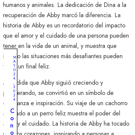
humanos y animales. La dedicación de Dina a la
recuperación de Abby marcó la diferencia. La
historia de Abby es un recordatorio del impacto
que el amor y el cuidado de una persona pueden
tener en la vida de un animal, y muestra que
incluso las situaciones más desafiantes pueden
M
A
tener un final feliz.
Y
O
2
4
A medida que Abby siguió creciendo y
,
2
0
prosperando, se convirtió en un símbolo de
N
2
O
4
esperanza e inspiración. Su viaje de un cachorro
V
I
C
E
asustado a un perro feliz muestra el poder del
M
o
B
amor y el cuidado. La historia de Abby ha tocado
n
R
E
o
muchos corazones, inspirando a personas a
1