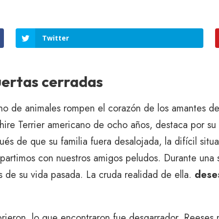
Twitter
puertas cerradas
no de animales rompen el corazón de los amantes de
dshire Terrier americano de ocho años, destaca por
és de que su familia fuera desalojada, la difícil sit
mpartimos con nuestros amigos peludos. Durante una 
 de su vida pasada. La cruda realidad de ella.
dese
brieron, lo que encontraron fue desgarrador. Reeses 