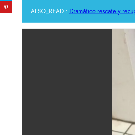
ALSO_READ :
Dramático rescate y recu