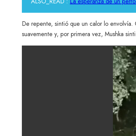
ALSO_READ :
La esperanza de un perro
De repente, sintió que un calor lo envolvía
suavemente y, por primera vez, Mushka sint