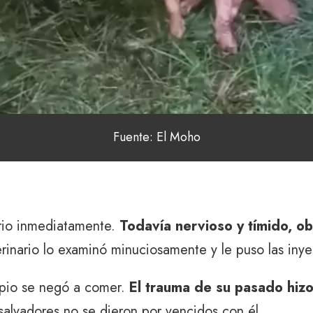
Fuente: El Moho
nario inmediatamente.
Todavía nervioso y tímido, o
terinario lo examinó minuciosamente y le puso las in
ipio se negó a comer.
El trauma de su pasado hizo 
 salvadores no se dieron por vencidos con él.