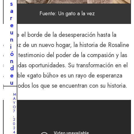
t
s
i
a
Fuente: Un gato a la vez
o
r
s
e
o
u
Desde el borde de la desesperación hasta la
l
n
e
calidez de un nuevo hogar, la historia de Rosaline
i
a
ó
es un testimonio del poder de la compasión y las
d
n
o
segundas oportunidades. Su transformación en el
d
:
e
adorable «gato búho» es un rayo de esperanza
¡
u
para todos los que se encuentran con su historia.
u
n
n
M
s
A
e
o
Y
n
O
l
7
c
,
d
2
u
0
a
e
2
d
4