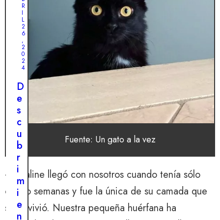
R
I
L
2
6
,
2
0
2
4
D
e
s
c
u
Fuente: Un gato a la vez
b
r
i
«Rosaline llegó con nosotros cuando tenía sólo
m
cuatro semanas y fue la única de su camada que
i
e
sobrevivió. Nuestra pequeña huérfana ha
n