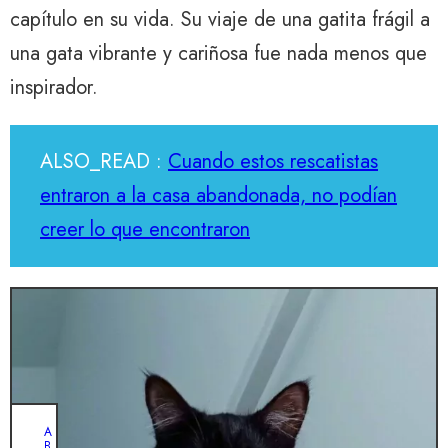
capítulo en su vida. Su viaje de una gatita frágil a
una gata vibrante y cariñosa fue nada menos que
inspirador.
ALSO_READ :
Cuando estos rescatistas
entraron a la casa abandonada, no podían
creer lo que encontraron
A
B