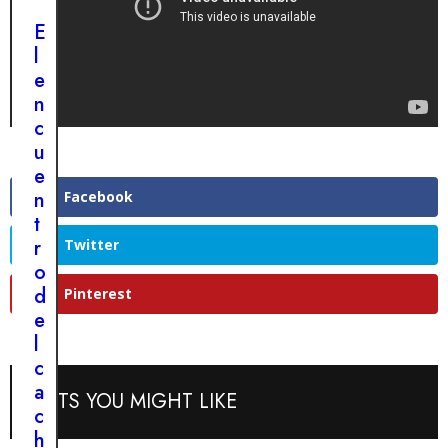
n
o
t
E
c
r
l
o
o
e
n
s
n
u
a
c
n
l
u
p
v
e
e
a
n
Facebook
r
j
t
r
e
r
Twitter
o
c
o
d
o
d
Pinterest
e
n
e
s
u
l
p
n
c
u
i
a
POSTS YOU MIGHT LIKE
é
n
c
s
v
h