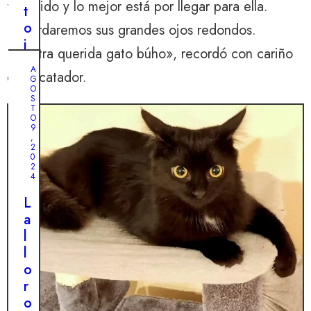
florecido y lo mejor está por llegar para ella.
t
o
Recordaremos sus grandes ojos redondos.
i
Nuestra querida gato búho», recordó con cariño
m
A
el rescatador.
p
G
O
a
S
c
T
O
t
9
,
a
2
0
n
2
t
4
e
L
e
a
n
l
u
l
n
o
p
r
a
o