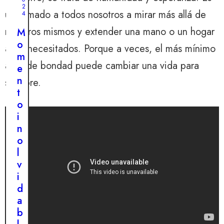
6
2
,
un llamado a todos nosotros a mirar más allá de
4
2
0
nosotros mismos y extender una mano o un hogar
M
2
4
o
a los necesitados. Porque a veces, el más mínimo
E
m
acto de bondad puede cambiar una vida para
l
e
v
n
siempre.
í
t
n
o
M
A
c
i
Y
u
n
O
2
l
o
8
,
o
l
2
0
i
v
2
n
i
4
q
d
E
u
a
l
e
b
t