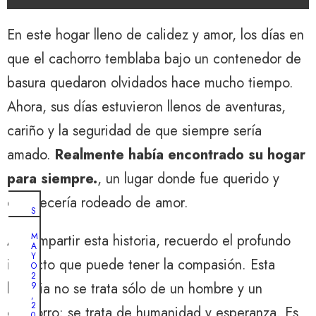
En este hogar lleno de calidez y amor, los días en
que el cachorro temblaba bajo un contenedor de
basura quedaron olvidados hace mucho tiempo.
Ahora, sus días estuvieron llenos de aventuras,
cariño y la seguridad de que siempre sería
amado.
Realmente había encontrado su hogar
para siempre.
, un lugar donde fue querido y
envejecería rodeado de amor.
S
E
P
M
Al compartir esta historia, recuerdo el profundo
T
A
I
Y
E
impacto que puede tener la compasión. Esta
O
M
2
B
historia no se trata sólo de un hombre y un
9
R
,
E
2
cachorro; se trata de humanidad y esperanza. Es
2
0