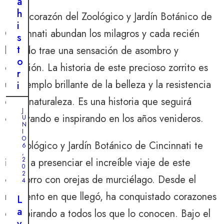
a
h
En el corazón del Zoológico y Jardín Botánico de
i
Cincinnati abundan los milagros y cada recién
s
t
llegado trae una sensación de asombro y
o
emoción. La historia de este precioso zorrito es
r
un ejemplo brillante de la belleza y la resistencia
i
a
de la naturaleza. Es una historia que seguirá
d
J
cautivando e inspirando en los años venideros.
U
e
N
u
I
O
n
El Zoológico y Jardín Botánico de Cincinnati te
6
,
p
2
invita a presenciar el increíble viaje de este
0
e
2
cachorro con orejas de murciélago. Desde el
r
4
r
momento en que llegó, ha conquistado corazones
L
o
a
e inspirando a todos los que lo conocen. Bajo el
l
v