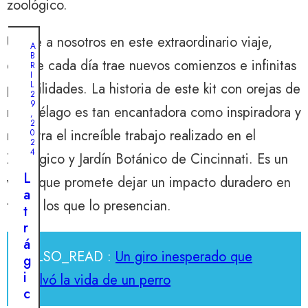
zoológico.
Únase a nosotros en este extraordinario viaje,
A
B
donde cada día trae nuevos comienzos e infinitas
R
I
L
posibilidades. La historia de este kit con orejas de
2
9
murciélago es tan encantadora como inspiradora y
,
2
muestra el increíble trabajo realizado en el
0
2
4
Zoológico y Jardín Botánico de Cincinnati. Es un
L
viaje que promete dejar un impacto duradero en
a
todos los que lo presencian.
t
r
á
ALSO_READ :
Un giro inesperado que
g
i
salvó la vida de un perro
c