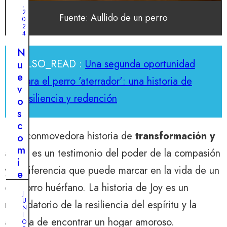
,
2
Fuente: Aullido de un perro
0
2
4
N
ALSO_READ :
Una segunda oportunidad
u
e
para el perro 'aterrador': una historia de
v
resiliencia y redención
o
s
c
Esta conmovedora historia de
transformación y
o
m
amor
es un testimonio del poder de la compasión
i
y la diferencia que puede marcar en la vida de un
e
n
cachorro huérfano. La historia de Joy es un
J
z
U
recordatorio de la resiliencia del espíritu y la
N
o
M
I
A
alegría de encontrar un hogar amoroso.
s
O
Y