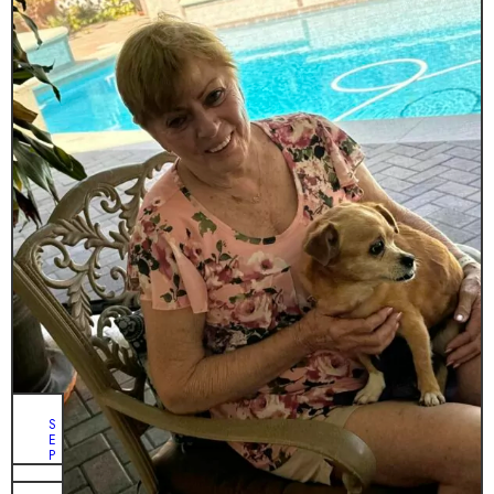
S
E
P
T
I