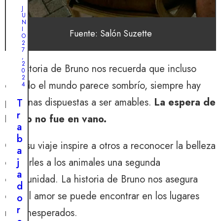
O
E
C
J
M
T
U
B
U
N
R
B
I
E
Fuente: Salón Suzette
R
O
4
E
2
,
2
7
2
9
,
0
,
2
2
La historia de Bruno nos recuerda que incluso
2
0
4
0
2
cuando el mundo parece sombrío, siempre hay
2
4
L
4
personas dispuestas a ser amables.
La espera de
a
T
L
s
r
Bruno no fue en vano.
a
e
a
s
ñ
b
i
Que su viaje inspire a otros a reconocer la belleza
a
a
n
l
j
de darles a los animales una segunda
c
i
a
oportunidad. La historia de Bruno nos asegura
e
n
d
r
que el amor se puede encontrar en los lugares
e
o
a
s
r
más inesperados.
h