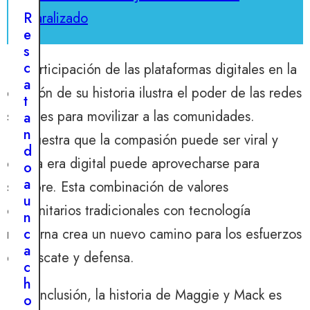
R
paralizado
e
s
c
La participación de las plataformas digitales en la
a
difusión de su historia ilustra el poder de las redes
t
M
sociales para movilizar a las comunidades.
a
A
n
Y
Demuestra que la compasión puede ser viral y
O
d
7
que la era digital puede aprovecharse para
,
o
2
0
a
siempre. Esta combinación de valores
2
u
4
comunitarios tradicionales con tecnología
n
E
c
moderna crea un nuevo camino para los esfuerzos
l
a
de rescate y defensa.
n
c
o
h
t
En conclusión, la historia de Maggie y Mack es
o
a