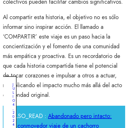
colectivos pueden facilitar cambios significativos.
Al compartir esta historia, el objetivo no es sólo
informar sino inspirar acción. El llamado a
‘COMPARTIR’ este viaje es un paso hacia la
concientización y el fomento de una comunidad
más empática y proactiva. Es un recordatorio de
que cada historia compartida tiene el potencial
de tocar corazones e impulsar a otros a actuar,
multiplicando el impacto mucho más allá del acto
J
U
L
de bondad original.
I
O
4
,
2
ALSO_READ :
Abandonado pero intacto:
0
2
el conmovedor viaje de un cachorro
4