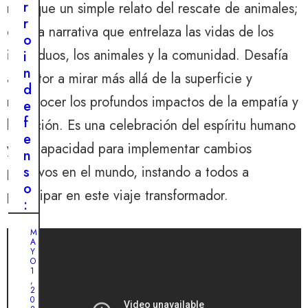
r
más que un simple relato del rescate de animales;
b
r
l
es una narrativa que entrelaza las vidas de los
o
e
individuos, los animales y la comunidad. Desafía
i
v
n
al lector a mirar más allá de la superficie y
i
d
a
reconocer los profundos impactos de la empatía y
e
j
f
la acción. Es una celebración del espíritu humano
e
e
d
y su capacidad para implementar cambios
n
e
s
positivos en el mundo, instando a todos a
u
o
participar en este viaje transformador.
n
:
c
e
a
M
l
A
l
d
Y
l
O
r
1
e
,
a
2
j
0
m