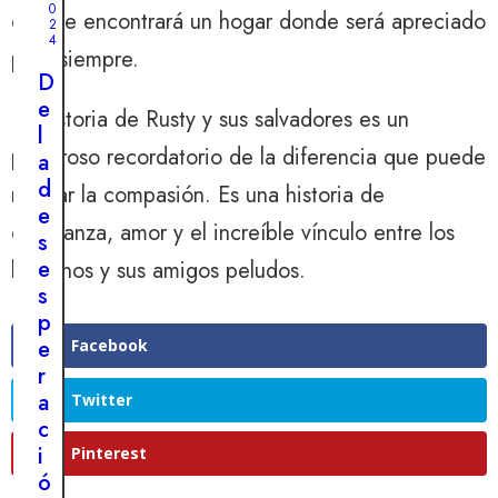
a
9
0
en que encontrará un hogar donde será apreciado
,
r
2
2
4
0
a
para siempre.
2
B
D
4
e
e
La historia de Rusty y sus salvadores es un
S
n
l
e
poderoso recordatorio de la diferencia que puede
n
a
a
y
d
marcar la compasión. Es una historia de
t
:
e
e
esperanza, amor y el increíble vínculo entre los
u
s
s
n
e
humanos y sus amigos peludos.
t
a
s
i
h
p
g
i
e
Facebook
o
s
r
d
t
a
Twitter
e
o
c
l
r
i
Pinterest
m
i
ó
a