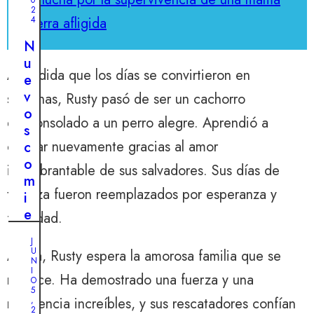
0
2
perra afligida
4
N
u
A medida que los días se convirtieron en
e
v
semanas, Rusty pasó de ser un cachorro
o
desconsolado a un perro alegre. Aprendió a
s
confiar nuevamente gracias al amor
c
o
inquebrantable de sus salvadores. Sus días de
m
tristeza fueron reemplazados por esperanza y
i
e
felicidad.
n
J
z
U
Ahora, Rusty espera la amorosa familia que se
N
o
M
I
merece. Ha demostrado una fuerza y ​​una
A
s
O
Y
5
p
O
resistencia increíbles, y sus rescatadores confían
,
2
2